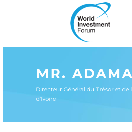
MR. ADAMA
Directeur Général du Trésor et de 
d’Ivoire