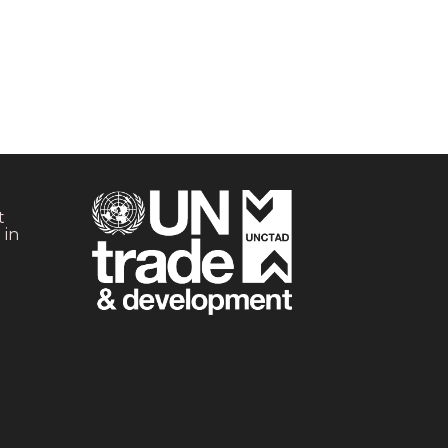
t
 in