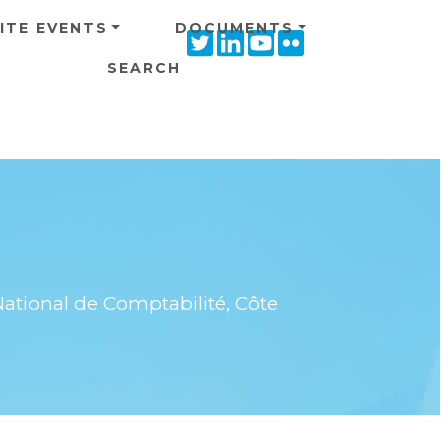
ITE EVENTS
DOCUMENTS
Twitter
Linkedin
Youtube
Flickr
icon
icon
icon
icon
SEARCH
National de Comptabilité, Côte